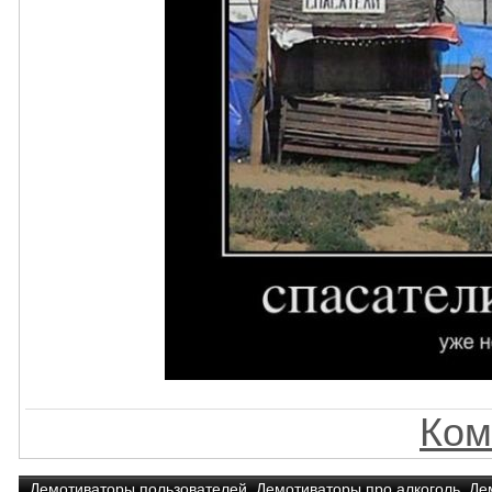
Ком
Демотиваторы пользователей
,
Демотиваторы про алкоголь
,
Де