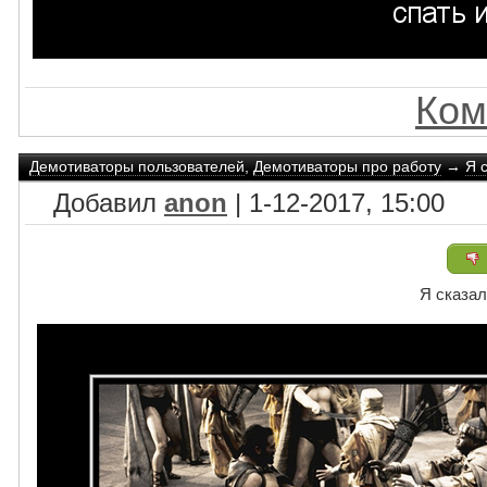
Ком
Демотиваторы пользователей
,
Демотиваторы про работу
→
Я 
Добавил
anon
| 1-12-2017, 15:00
Я сказа