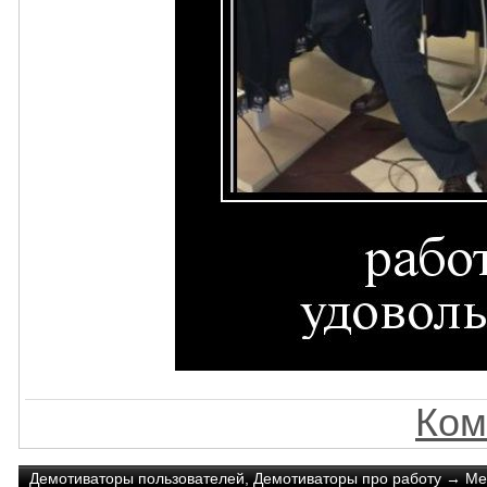
Ком
Демотиваторы пользователей
,
Демотиваторы про работу
→
Ме