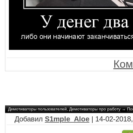
Ком
Демотиваторы пользователей
,
Демотиваторы про работу
→
По
Добавил
S1mple_Aloe
| 14-02-2018,