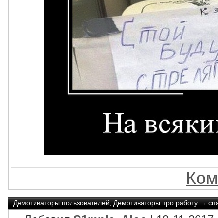
Ком
Демотиваторы пользователей
,
Демотиваторы про работу
→
сп