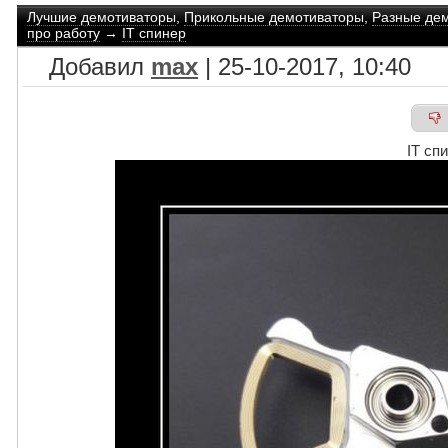
Лучшие демотиваторы
,
Прикольные демотиваторы
,
Разные де
про работу
→
IT спинер
Добавил
max
| 25-10-2017, 10:40
IT сп