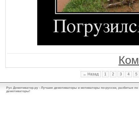
Ком
← Назад
1
2
3
4
5
Рус Демотиватор.ру - Лучшие демотиваторы и мотиваторы по-русски, разбитые по
демотиваторы!