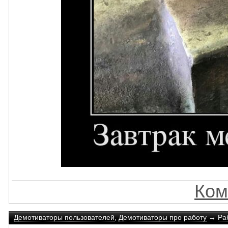
Ком
Демотиваторы пользователей
,
Демотиваторы про работу
→
Ра