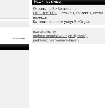
Наши партнеры
Отзывы на
BizSpravka.su
ORGHOST.RU
- отзывы, контакты, схема
проезда
Каталог товаров и услуг
BizOrg.su
все фирмы тут
orghost.ru/moskwa/rajon-filjowskij-
цитировать
park/obschestwennye-tualety