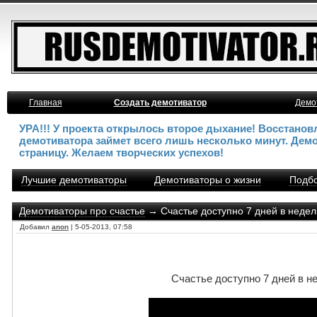
Главная
Создать демотиватор
Демо
УРА!!! У проекта открылось второе дыхание! Восстано
демотиватора займет всего лишь несколько минут. Дем
страницу. Желаем творческих успехов!
Лучшие демотиваторы
Демотиваторы о жизни
Подбо
Демотиваторы про счастье
→ Счастье доступно 7 дней в неделю
Добавил
anon
| 5-05-2013, 07:58
Счастье доступно 7 дней в не