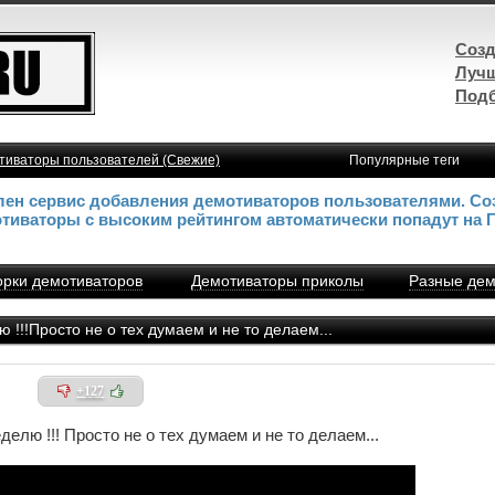
Созд
Лучш
Подб
тиваторы пользователей (Свежие)
Популярные теги
влен сервис добавления демотиваторов пользователями. Со
отиваторы с высоким рейтингом автоматически попадут на 
рки демотиваторов
Демотиваторы приколы
Разные дем
 !!!Просто не о тех думаем и не то делаем...
+127
делю !!! Просто не о тех думаем и не то делаем...