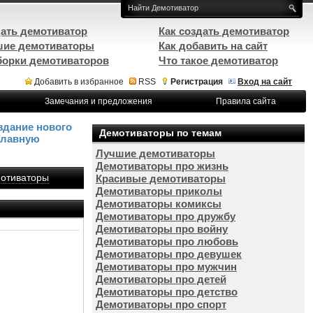
ать демотиватор
Как создать демотиватор
ие демотиваторы
Как добавить на сайт
орки демотиваторов
Что такое демотиватор
Добавить в избранное
RSS
Регистрация
Вход на сайт
Замечания и предложения
Правила сайта
здание нового
Демотиваторы по темам
Главную
Лучшие демотиваторы
Демотиваторы про жизнь
отиваторы
Красивые демотиваторы
Демотиваторы приколы
Демотиваторы комиксы
Демотиваторы про дружбу
Демотиваторы про войну
Демотиваторы про любовь
Демотиваторы про девушек
Демотиваторы про мужчин
Демотиваторы про детей
Демотиваторы про детство
Демотиваторы про спорт