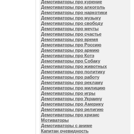
Демотиваторы про курение
Демотиваторы про алкоголь
Демотиваторы про наркотики
Демотиваторы про музыку
Демотиваторы про свободу
Демотиваторы про мечты
Демотиваторы про счастье
Демотиваторы про время
Демотиваторы про Россию
Демотиваторы про армию
Демотиваторы про Котэ
Демотиваторы про Собаку
Демотиваторы про животных
Демотиваторы про политику
Демотиваторы про работу
Демотиваторы про рекламу
Демотиваторы про милицию
Демотиваторы про игры
Демотиваторы про Украину
Демотиваторы про Америку
Демотиваторы про религию
Демотиваторы про кризис
Мотиваторы
Демотиваторы с аниме
Капитан очевидность