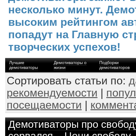
несколько минут. Демо
высоким рейтингом ав
попадут на Главную ст
творческих успехов!
Лучшие
Демотиваторы о
Подборки
демотиваторы
жизни
демотиваторов
Сортировать статьи по:
д
рекомендуемости
|
попул
посещаемости
|
коммент
Демотиваторы про свобод
сорвался. - Цени свободу.