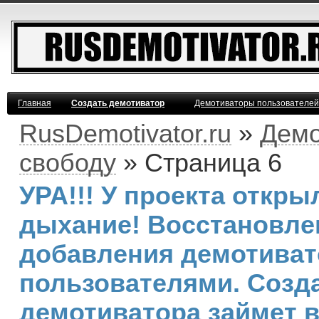
Главная
Создать демотиватор
Демотиваторы пользователей
RusDemotivator.ru
»
Демо
свободу
» Страница 6
УРА!!! У проекта откр
дыхание! Восстановле
добавления демотива
пользователями. Созд
демотиватора займет 