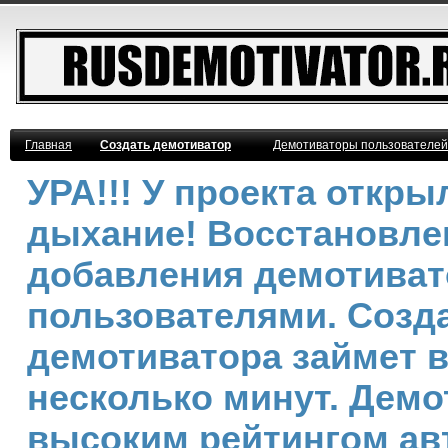
Главная
Создать демотиватор
Демотиваторы пользователей
УРА!!! У проекта откр
дыхание! Восстановле
добавления демотива
пользователями. Созд
демотиватора займет 
несколько минут. Демо
высоким рейтингом ав