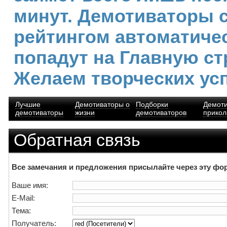
минут. Демотиваторы 
рейтингом автоматиче
попадут на Главную ст
Желаем творческих ус
Лучшие
Демотиваторы о
Подборки
Демот
демотиваторы
жизни
демотиваторов
прико
Обратная связь
Все замечания и предложения присылайте через эту фо
Ваше имя:
E-Mail:
Тема:
Получатель: