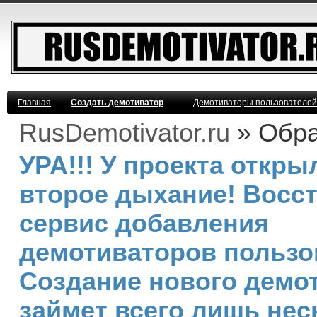
Главная
Создать демотиватор
Демотиваторы пользователей
RusDemotivator.ru
» Обра
УРА!!! У проекта откры
второе дыхание! Восс
сервис добавления
демотиваторов пользо
Создание нового демо
займет всего лишь нес