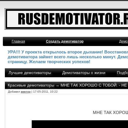
Главная
Создать демотиватор
Демо
УРА!!! У проекта открылось второе дыхание! Восстано
демотиватора займет всего лишь несколько минут. Дем
страницу. Желаем творческих успехов!
Лучшие демотиваторы
Демотиваторы о жизни
Подбо
Красивые демотиваторы
→ МНЕ ТАК ХОРОШО С ТОБОЙ. - НЕ
Добавил
виктор
| 17-05-2011, 10:22
МНЕ ТАК ХОРОШ