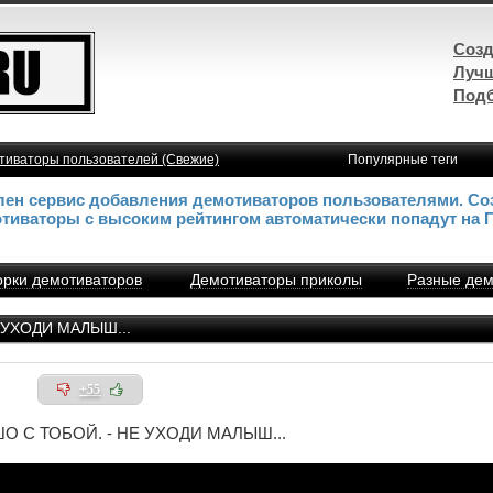
Созд
Лучш
Подб
тиваторы пользователей (Свежие)
Популярные теги
влен сервис добавления демотиваторов пользователями. Со
отиваторы с высоким рейтингом автоматически попадут на 
рки демотиваторов
Демотиваторы приколы
Разные дем
 УХОДИ МАЛЫШ...
+55
О С ТОБОЙ. - НЕ УХОДИ МАЛЫШ...