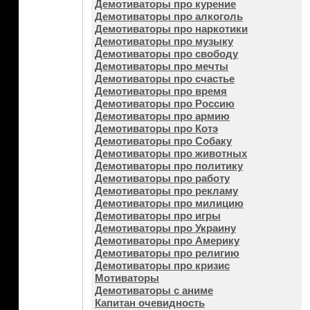
Демотиваторы про курение
Демотиваторы про алкоголь
Демотиваторы про наркотики
Демотиваторы про музыку
Демотиваторы про свободу
Демотиваторы про мечты
Демотиваторы про счастье
Демотиваторы про время
Демотиваторы про Россию
Демотиваторы про армию
Демотиваторы про Котэ
Демотиваторы про Собаку
Демотиваторы про животных
Демотиваторы про политику
Демотиваторы про работу
Демотиваторы про рекламу
Демотиваторы про милицию
Демотиваторы про игры
Демотиваторы про Украину
Демотиваторы про Америку
Демотиваторы про религию
Демотиваторы про кризис
Мотиваторы
Демотиваторы с аниме
Капитан очевидность