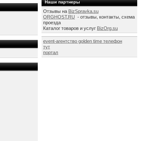
Наши партнеры
Отзывы на
BizSpravka.su
ORGHOST.RU
- отзывы, контакты, схема
проезда
Каталог товаров и услуг
BizOrg.su
event-агентство golden time телефон
тут
портал