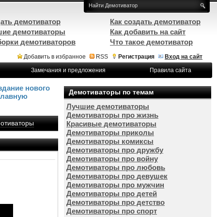
ать демотиватор
Как создать демотиватор
ие демотиваторы
Как добавить на сайт
орки демотиваторов
Что такое демотиватор
Добавить в избранное
RSS
Регистрация
Вход на сайт
Замечания и предложения
Правила сайта
здание нового
Демотиваторы по темам
Главную
Лучшие демотиваторы
Демотиваторы про жизнь
отиваторы
Красивые демотиваторы
Демотиваторы приколы
Демотиваторы комиксы
Демотиваторы про дружбу
Демотиваторы про войну
Демотиваторы про любовь
Демотиваторы про девушек
Демотиваторы про мужчин
Демотиваторы про детей
Демотиваторы про детство
Демотиваторы про спорт