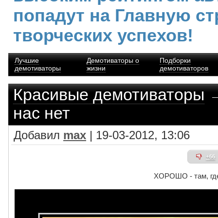
попадут на Главную ст
творческих успехов!
Лучшие
Демотиваторы о
Подборки
демотиваторы
жизни
демотиваторов
Красивые демотиваторы
→
нас нет
Добавил
max
| 19-03-2012, 13:06
+66
ХОРОШО - там, где