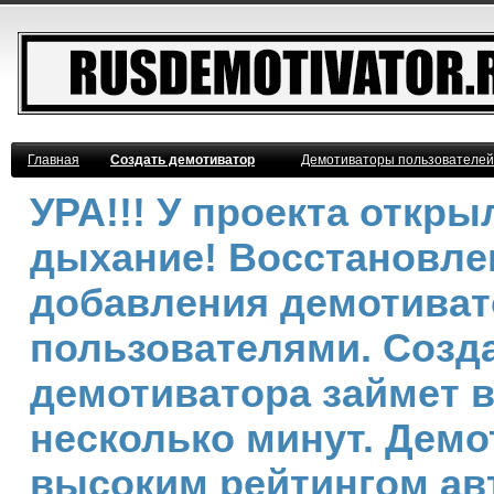
Главная
Создать демотиватор
Демотиваторы пользователей
УРА!!! У проекта откр
дыхание! Восстановле
добавления демотива
пользователями. Созд
демотиватора займет 
несколько минут. Демо
высоким рейтингом ав