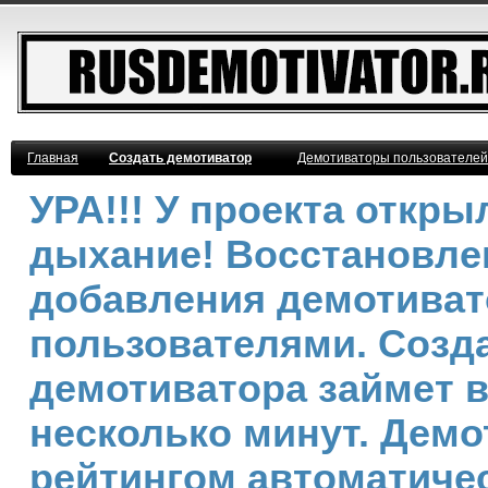
Главная
Создать демотиватор
Демотиваторы пользователей
УРА!!! У проекта откр
дыхание! Восстановле
добавления демотива
пользователями. Созд
демотиватора займет 
несколько минут. Дем
рейтингом автоматичес