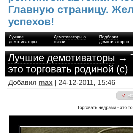
Главную страницу. Же
успехов!
Лучшие
Демотиваторы о
Подборки
демотиваторы
жизни
демотиваторов
Лучшие демотиваторы
→ Т
это торговать родиной (с)
Добавил
max
| 24-12-2011, 15:46
+8
Торговать недрами - это то