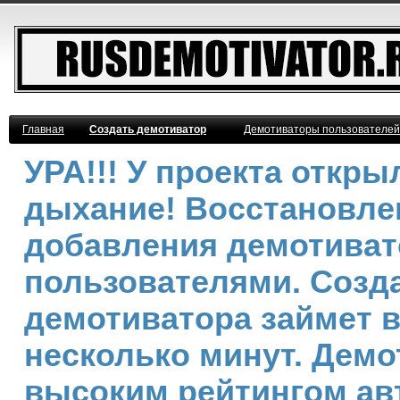
Главная
Создать демотиватор
Демотиваторы пользователей
УРА!!! У проекта откр
дыхание! Восстановле
добавления демотива
пользователями. Созд
демотиватора займет 
несколько минут. Демо
высоким рейтингом ав