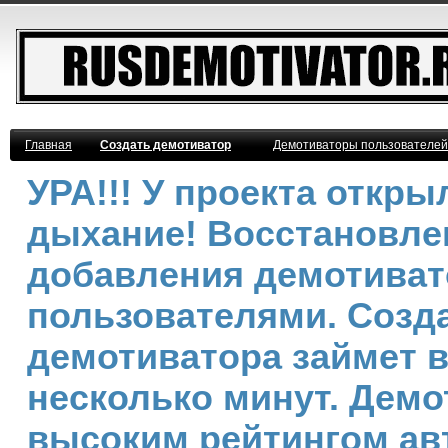
Главная
Создать демотиватор
Демотиваторы пользователей
УРА!!! У проекта откр
дыхание! Восстановле
добавления демотива
пользователями. Созд
демотиватора займет 
несколько минут. Демо
высоким рейтингом ав