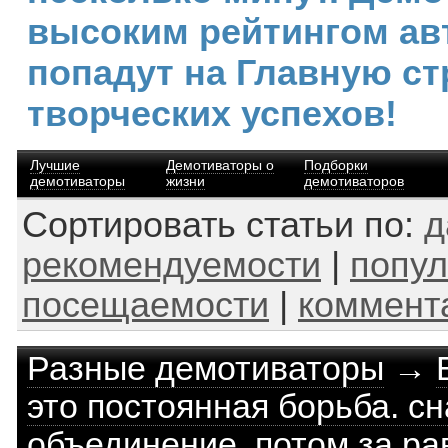
высоким рейтингом ав
попадут на Главную ст
творческих успехов!
Лучшие
Демотиваторы о
Подборки
демотиваторы
жизни
демотиваторов
Сортировать статьи по:
д
рекомендуемости
|
попул
посещаемости
|
коммент
Разные демотиваторы
→
это постоянная борьба. сн
объединение, потом за ра