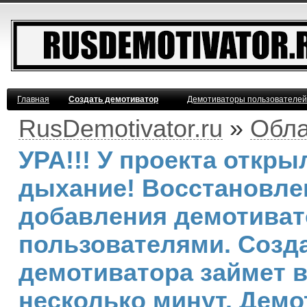
Главная
Создать демотиватор
Демотиваторы пользователей
RusDemotivator.ru
»
Обла
УРА!!! У проекта откр
дыхание! Восстановле
добавления демотива
пользователями. Созд
демотиватора займет 
несколько минут. Демо