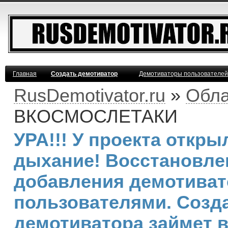
Главная
Создать демотиватор
Демотиваторы пользователей
RusDemotivator.ru
»
Обла
ВКОСМОСЛЕТАКИ
УРА!!! У проекта откр
дыхание! Восстановле
добавления демотива
пользователями. Созд
демотиватора займет 