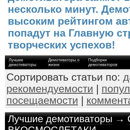
несколько минут. Демо
высоким рейтингом ав
попадут на Главную ст
творческих успехов!
Лучшие
Демотиваторы о
Подборки
демотиваторы
жизни
демотиваторов
Сортировать статьи по:
д
рекомендуемости
|
попул
посещаемости
|
коммент
Лучшие демотиваторы
→
ВКОСМОСЛЕТАКИ