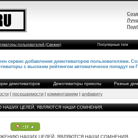
Созд
Лучш
Подб
тиваторы пользователей (Свежие)
Популярные теги
влен сервис добавления демотиваторов пользователями. Со
отиваторы с высоким рейтингом автоматически попадут на 
рки демотиваторов
Демотиваторы приколы
Разные дем
ости
|
посещаемости
|
комментариям
|
алфавиту
НИЮ НАШИХ ЦЕЛЕЙ, ЯВЛЯЮТСЯ НАШИ СОМНЕНИЯ.
+14
ДОСТИЖЕНИЮ НАШИХ ЦЕЛЕЙ, ЯВЛЯЮТСЯ НАШИ СОМНЕНИЯ.