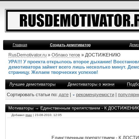
Главная
Создать демотиватор
Демо
RusDemotivator.ru
»
Облако тегов
» ДОСТИЖЕНИЮ
УРА!!! У проекта открылось второе дыхание! Восстано
демотиватора займет всего лишь несколько минут. Дем
страницу. Желаем творческих успехов!
Лучшие демотиваторы
Демотиваторы о жизни
Подбо
Сортировать статьи по:
дате
|
рекомендуемости
|
популярн
Мотиваторы
→
Единственным препятствием - К ДОСТИЖЕ
Добавил
max
| 23-08-2010, 12:05
Единственным препятствием - К 