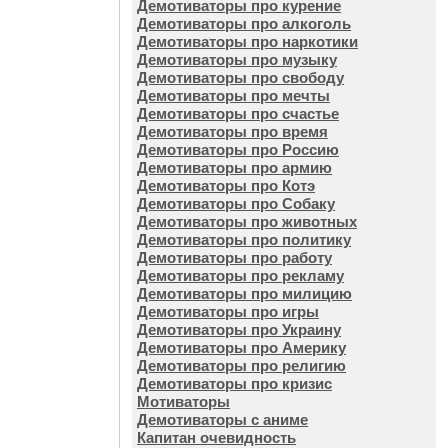
Демотиваторы про курение
Демотиваторы про алкоголь
Демотиваторы про наркотики
Демотиваторы про музыку
Демотиваторы про свободу
Демотиваторы про мечты
Демотиваторы про счастье
Демотиваторы про время
Демотиваторы про Россию
Демотиваторы про армию
Демотиваторы про Котэ
Демотиваторы про Собаку
Демотиваторы про животных
Демотиваторы про политику
Демотиваторы про работу
Демотиваторы про рекламу
Демотиваторы про милицию
Демотиваторы про игры
Демотиваторы про Украину
Демотиваторы про Америку
Демотиваторы про религию
Демотиваторы про кризис
Мотиваторы
Демотиваторы с аниме
Капитан очевидность