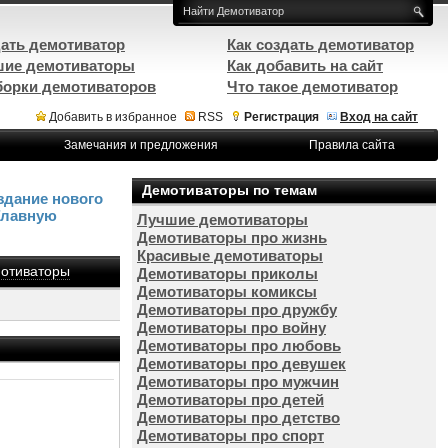
ать демотиватор
Как создать демотиватор
ие демотиваторы
Как добавить на сайт
орки демотиваторов
Что такое демотиватор
Добавить в избранное
RSS
Регистрация
Вход на сайт
Замечания и предложения
Правила сайта
Демотиваторы по темам
здание нового
Главную
Лучшие демотиваторы
Демотиваторы про жизнь
Красивые демотиваторы
отиваторы
Демотиваторы приколы
Демотиваторы комиксы
Демотиваторы про дружбу
Демотиваторы про войну
Демотиваторы про любовь
Демотиваторы про девушек
Демотиваторы про мужчин
Демотиваторы про детей
Демотиваторы про детство
Демотиваторы про спорт