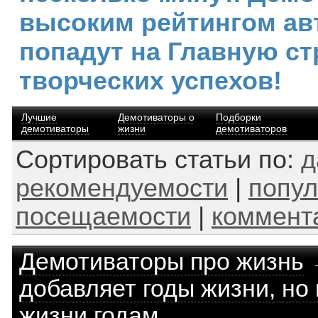
высоким рейтингом ав
попадут на Главную ст
творческих успехов!
Лучшие
Демотиваторы о
Подборки
демотиваторы
жизни
демотиваторов
Сортировать статьи по:
д
рекомендуемости
|
попул
посещаемости
|
коммент
Демотиваторы про жизнь
добавляет годы жизни, но
жизни годам