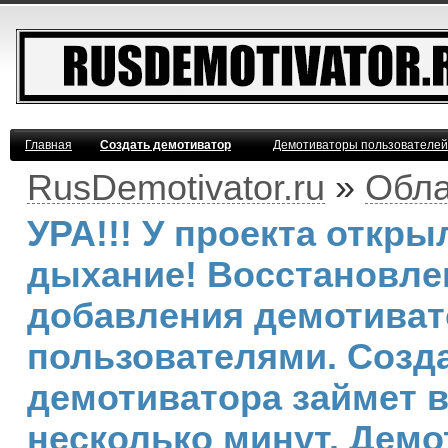
Главная
Создать демотиватор
Демотиваторы пользователей
RusDemotivator.ru
»
Обла
УРА!!! У проекта откр
дыхание! Восстановле
добавления демотива
пользователями. Созд
демотиватора займет 
несколько минут. Демо