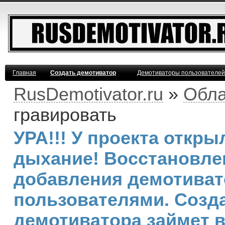
Главная
Создать демотиватор
Демотиваторы пользователей
RusDemotivator.ru
»
Обла
гравировать
УРА!!! У проекта откр
дыхание! Восстановле
добавления демотива
пользователями. Созд
демотиватора займет 