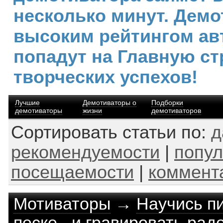
несколько минут. Демо
высоким рейтингом ав
попадут на Главную ст
творческих успехов!
Лучшие
Демотиваторы о
Подборки
демотиваторы
жизни
демотиваторов
Сортировать статьи по:
д
рекомендуемости
|
попул
посещаемости
|
коммент
Мотиваторы
→
Научись п
песке - и гравировать рад