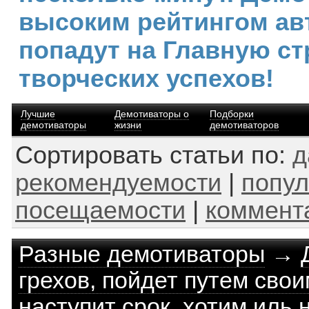
высоким рейтингом ав
попадут на Главную ст
творческих успехов!
Лучшие
Демотиваторы о
Подборки
демотиваторы
жизни
демотиваторов
Сортировать статьи по:
д
рекомендуемости
|
попул
посещаемости
|
коммент
Разные демотиваторы
→
грехов, пойдет путем своим
наступит срок, хотим иль 