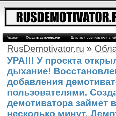
Главная
Создать демотиватор
Демотиваторы пользователей
RusDemotivator.ru
»
Обла
УРА!!! У проекта откр
дыхание! Восстановле
добавления демотива
пользователями. Созд
демотиватора займет 
несколько минут. Демо