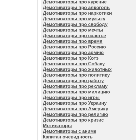
Демотиваторы про курение
Демотиваторы про алкоголь
Демотиваторы про наркотики
Демотиваторы про музыку
Демотиваторы про свободу
Демотиваторы про мечты
Демотиваторы про счастье
Демотиваторы про время
Демотиваторы про Россию
Демотиваторы про армию
Демотиваторы про Котэ
Демотиваторы про Собаку
Демотиваторы про животных
Демотиваторы про политику
Демотиваторы про работу
Демотиваторы про рекламу
Демотиваторы про милицию
Демотиваторы про игры
Демотиваторы про Украину
Демотиваторы про Америку
Демотиваторы про религию
Демотиваторы про кризис
Мотиваторы
Демотиваторы с аниме
Капитан очевидность