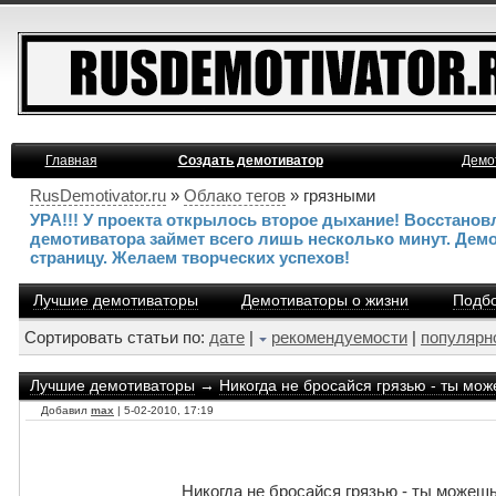
Главная
Создать демотиватор
Демо
RusDemotivator.ru
»
Облако тегов
» грязными
УРА!!! У проекта открылось второе дыхание! Восстано
демотиватора займет всего лишь несколько минут. Дем
страницу. Желаем творческих успехов!
Лучшие демотиваторы
Демотиваторы о жизни
Подбо
Сортировать статьи по:
дате
|
рекомендуемости
|
популярн
Лучшие демотиваторы
→
Никогда не бросайся грязью - ты мож
Добавил
max
| 5-02-2010, 17:19
Никогда не бросайся грязью - ты можешь