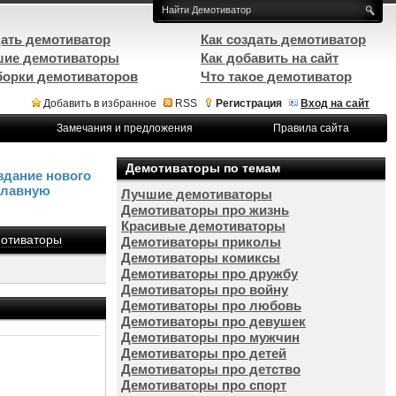
ать демотиватор
Как создать демотиватор
ие демотиваторы
Как добавить на сайт
орки демотиваторов
Что такое демотиватор
Добавить в избранное
RSS
Регистрация
Вход на сайт
Замечания и предложения
Правила сайта
Демотиваторы по темам
здание нового
Главную
Лучшие демотиваторы
Демотиваторы про жизнь
Красивые демотиваторы
отиваторы
Демотиваторы приколы
Демотиваторы комиксы
Демотиваторы про дружбу
Демотиваторы про войну
Демотиваторы про любовь
Демотиваторы про девушек
Демотиваторы про мужчин
Демотиваторы про детей
Демотиваторы про детство
Демотиваторы про спорт