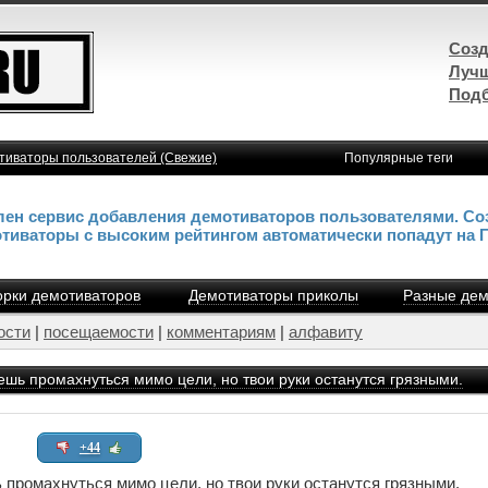
Созд
Лучш
Подб
тиваторы пользователей (Свежие)
Популярные теги
влен сервис добавления демотиваторов пользователями. Со
отиваторы с высоким рейтингом автоматически попадут на 
рки демотиваторов
Демотиваторы приколы
Разные дем
ости
|
посещаемости
|
комментариям
|
алфавиту
ешь промахнуться мимо цели, но твои руки останутся грязными.
+44
 промахнуться мимо цели, но твои руки останутся грязными.