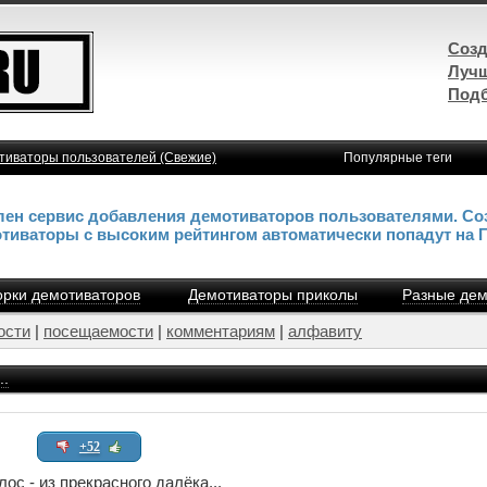
Созд
Лучш
Подб
тиваторы пользователей (Свежие)
Популярные теги
влен сервис добавления демотиваторов пользователями. Со
отиваторы с высоким рейтингом автоматически попадут на 
рки демотиваторов
Демотиваторы приколы
Разные дем
ости
|
посещаемости
|
комментариям
|
алфавиту
..
+52
ос - из прекрасного далёка...