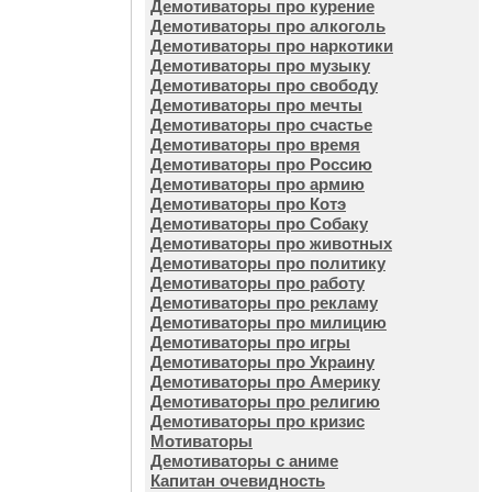
Демотиваторы про курение
Демотиваторы про алкоголь
Демотиваторы про наркотики
Демотиваторы про музыку
Демотиваторы про свободу
Демотиваторы про мечты
Демотиваторы про счастье
Демотиваторы про время
Демотиваторы про Россию
Демотиваторы про армию
Демотиваторы про Котэ
Демотиваторы про Собаку
Демотиваторы про животных
Демотиваторы про политику
Демотиваторы про работу
Демотиваторы про рекламу
Демотиваторы про милицию
Демотиваторы про игры
Демотиваторы про Украину
Демотиваторы про Америку
Демотиваторы про религию
Демотиваторы про кризис
Мотиваторы
Демотиваторы с аниме
Капитан очевидность