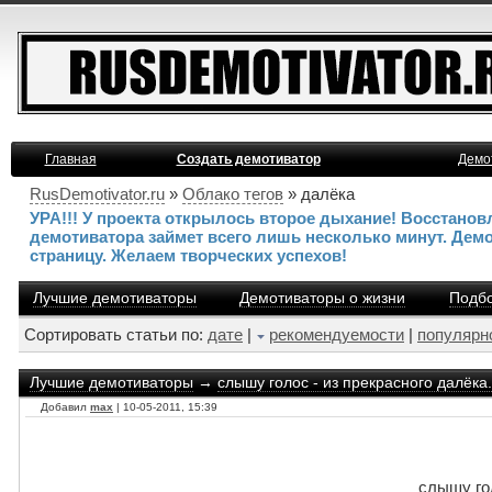
Главная
Создать демотиватор
Демо
RusDemotivator.ru
»
Облако тегов
» далёка
УРА!!! У проекта открылось второе дыхание! Восстано
демотиватора займет всего лишь несколько минут. Дем
страницу. Желаем творческих успехов!
Лучшие демотиваторы
Демотиваторы о жизни
Подбо
Сортировать статьи по:
дате
|
рекомендуемости
|
популярн
Лучшие демотиваторы
→
слышу голос - из прекрасного далёка.
Добавил
max
| 10-05-2011, 15:39
слышу гол