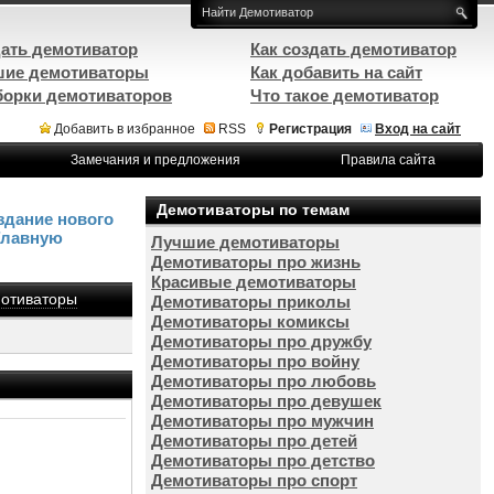
ать демотиватор
Как создать демотиватор
ие демотиваторы
Как добавить на сайт
орки демотиваторов
Что такое демотиватор
Добавить в избранное
RSS
Регистрация
Вход на сайт
Замечания и предложения
Правила сайта
Демотиваторы по темам
здание нового
Главную
Лучшие демотиваторы
Демотиваторы про жизнь
Красивые демотиваторы
отиваторы
Демотиваторы приколы
Демотиваторы комиксы
Демотиваторы про дружбу
Демотиваторы про войну
Демотиваторы про любовь
Демотиваторы про девушек
Демотиваторы про мужчин
Демотиваторы про детей
Демотиваторы про детство
Демотиваторы про спорт