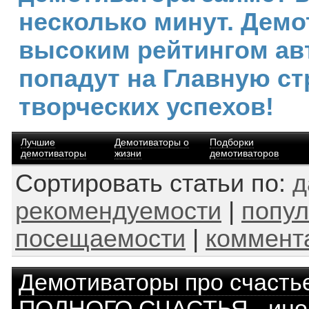
несколько минут. Демо
высоким рейтингом ав
попадут на Главную ст
творческих успехов!
Лучшие
Демотиваторы о
Подборки
демотиваторы
жизни
демотиваторов
Сортировать статьи по:
д
рекомендуемости
|
попул
посещаемости
|
коммент
Демотиваторы про счасть
ПОЛНОГО СЧАСТЬЯ - иног