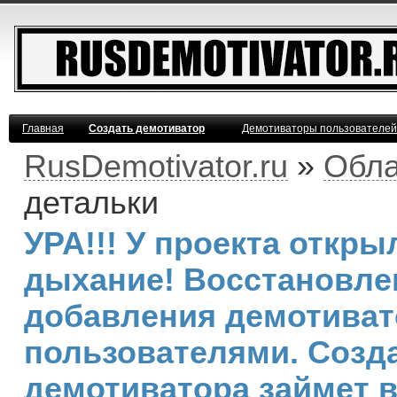
Главная
Создать демотиватор
Демотиваторы пользователей
RusDemotivator.ru
»
Обла
детальки
УРА!!! У проекта откр
дыхание! Восстановле
добавления демотива
пользователями. Созд
демотиватора займет 