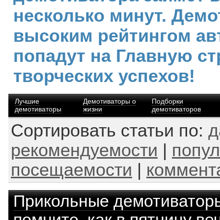
несколько минут. Демо
высоким рейтингом ав
попадут на Главную ст
творческих успехов!
Лучшие
Демотиваторы о
Подборки
демотиваторы
жизни
демотиваторов
Сортировать статьи по:
д
рекомендуемости
|
попул
посещаемости
|
коммент
Прикольные демотиватор
помните, как в пятницу ве