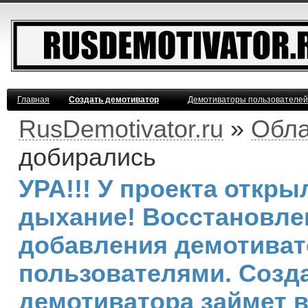
Главная
Создать демотиватор
Демотиваторы пользователей
RusDemotivator.ru
»
Обла
добирались
УРА!!! У проекта откр
дыхание! Восстановле
добавления демотива
пользователями. Созд
демотиватора займет 