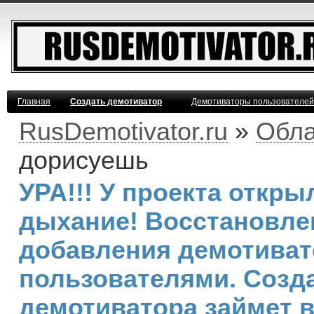
Главная
Создать демотиватор
Демотиваторы пользователей
RusDemotivator.ru
»
Обла
дорисуешь
УРА!!! У проекта откр
дыхание! Восстановле
добавления демотива
пользователями. Созд
демотиватора займет 