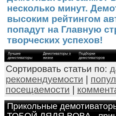
несколько минут. Демо
высоким рейтингом ав
попадут на Главную ст
творческих успехов!
Лучшие
Демотиваторы о
Подборки
демотиваторы
жизни
демотиваторов
Сортировать статьи по:
д
рекомендуемости
|
попул
посещаемости
|
коммент
Прикольные демотиватор
ТОБОЙ ДЯДЯ ВОВА - приш