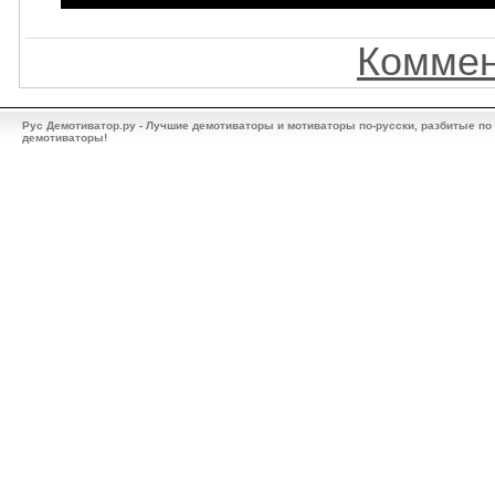
Коммен
Рус Демотиватор.ру - Лучшие демотиваторы и мотиваторы по-русски, разбитые по
демотиваторы!