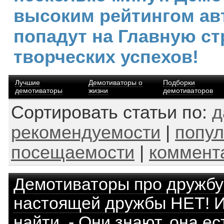
высоким рейтингом ав
попадут на Главную ст
творческих успехов!
Лучшие
Демотиваторы о
Подборки
демотиваторы
жизни
демотиваторов
Сортировать статьи по:
д
рекомендуемости
|
попул
посещаемости
|
коммент
Демотиваторы про дружбу
настоящей дружбы НЕТ! 
найти. - Они знают, она ес