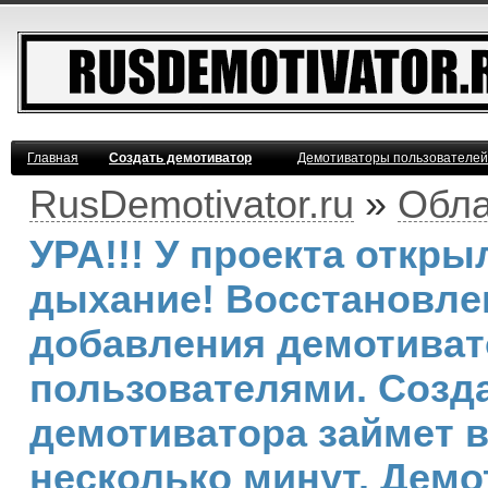
Главная
Создать демотиватор
Демотиваторы пользователей
RusDemotivator.ru
»
Обла
УРА!!! У проекта откр
дыхание! Восстановле
добавления демотива
пользователями. Созд
демотиватора займет 
несколько минут. Демо