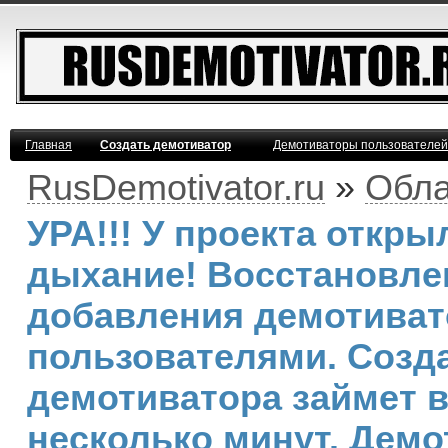
Главная
Создать демотиватор
Демотиваторы пользователей
RusDemotivator.ru
»
Обла
УРА!!! У проекта откр
дыхание! Восстановле
добавления демотива
пользователями. Созд
демотиватора займет 
несколько минут. Демо