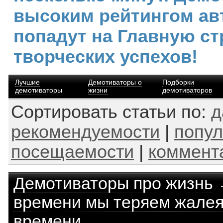
высоким рейтингом ав
попадут на Главную ст
творческих успехов!
Лучшие
Демотиваторы о
Подборки
демотиваторы
жизни
демотиваторов
Сортировать статьи по:
д
рекомендуемости
|
попул
посещаемости
|
коммент
Демотиваторы про жизнь
времени мы теряем жалея
времени