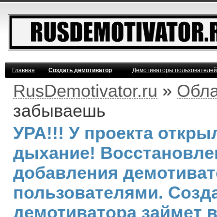
Главная
Создать демотиватор
Демотиваторы пользователей
RusDemotivator.ru
»
Обла
забываешь
УРА!!! У проекта откр
дыхание! Восстановле
добавления демотива
пользователями. Созд
демотиватора займет 