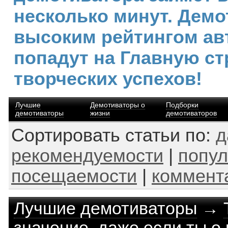
несколько минут. Демо
высоким рейтингом ав
попадут на Главную ст
творческих успехов!
Лучшие
Демотиваторы о
Подборки
демотиваторы
жизни
демотиваторов
Сортировать статьи по:
д
рекомендуемости
|
попул
посещаемости
|
коммент
Лучшие демотиваторы
→
значение, даже если ты о 