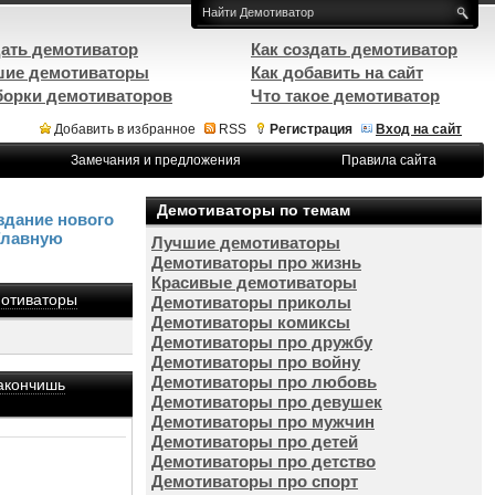
ать демотиватор
Как создать демотиватор
ие демотиваторы
Как добавить на сайт
орки демотиваторов
Что такое демотиватор
Добавить в избранное
RSS
Регистрация
Вход на сайт
Замечания и предложения
Правила сайта
Демотиваторы по темам
здание нового
Главную
Лучшие демотиваторы
Демотиваторы про жизнь
Красивые демотиваторы
отиваторы
Демотиваторы приколы
Демотиваторы комиксы
Демотиваторы про дружбу
Демотиваторы про войну
Демотиваторы про любовь
закончишь
Демотиваторы про девушек
Демотиваторы про мужчин
Демотиваторы про детей
Демотиваторы про детство
Демотиваторы про спорт