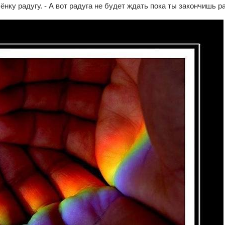
нку радугу. - А вот радуга не будет ждать пока ты закончишь ра