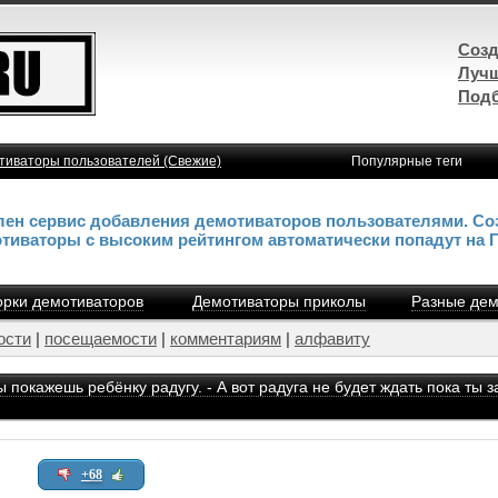
Созд
Лучш
Подб
тиваторы пользователей (Свежие)
Популярные теги
влен сервис добавления демотиваторов пользователями. Со
отиваторы с высоким рейтингом автоматически попадут на 
рки демотиваторов
Демотиваторы приколы
Разные дем
ости
|
посещаемости
|
комментариям
|
алфавиту
ы покажешь ребёнку радугу. - А вот радуга не будет ждать пока ты 
+68