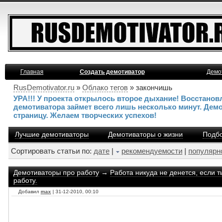
Главная
Создать демотиватор
Демо
RusDemotivator.ru
»
Облако тегов
» закончишь
УРА!!! У проекта открылось второе дыхание! Восстано
демотиватора займет всего лишь несколько минут. Дем
страницу. Желаем творческих успехов!
Лучшие демотиваторы
Демотиваторы о жизни
Подбо
Сортировать статьи по:
дате
|
рекомендуемости
|
популярн
Демотиваторы про работу
→
Работа никуда не денется, если т
работу.
Добавил
max
| 31-12-2010, 00:10