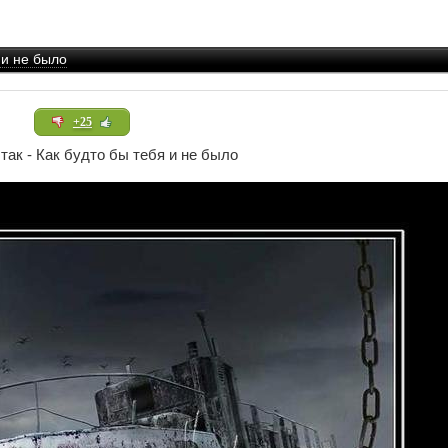
 и не было
+25
так - Как будто бы тебя и не было