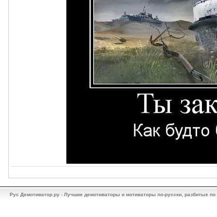
Рус Демотиватор.ру - Лучшие демотиваторы и мотиваторы по-русски, разбитые по