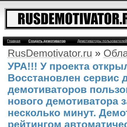
Главная
Создать демотиватор
Демотиваторы пользователей
RusDemotivator.ru
»
Обла
УРА!!! У проекта откр
Восстановлен сервис 
демотиваторов пользо
нового демотиватора з
несколько минут. Дем
рейтингом автоматичес