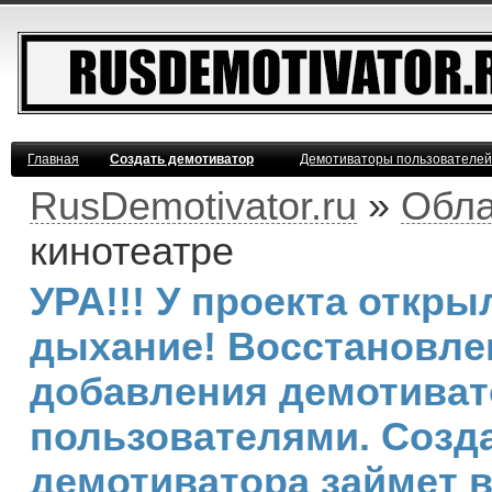
Главная
Создать демотиватор
Демотиваторы пользователей
RusDemotivator.ru
»
Обла
кинотеатре
УРА!!! У проекта откр
дыхание! Восстановле
добавления демотива
пользователями. Созд
демотиватора займет 