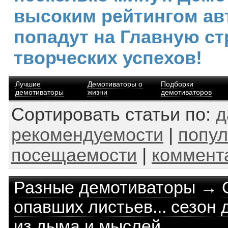
высоким рейтингом ав
попадут на Главную ст
творческих успехов!
Лучшие
Демотиваторы о
Подборки
демотиваторы
жизни
демотиваторов
Сортировать статьи по:
д
рекомендуемости
|
попул
посещаемости
|
коммент
Разные демотиваторы
→
опавших листьев... сезон 
из дыма и мыслей