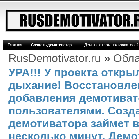
Главная
Создать демотиватор
Демотиваторы пользователей
RusDemotivator.ru
»
Обла
УРА!!! У проекта откр
дыхание! Восстановле
добавления демотива
пользователями. Созд
демотиватора займет 
несколько минут. Демо