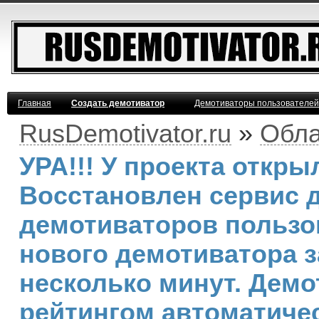
Главная
Создать демотиватор
Демотиваторы пользователей
RusDemotivator.ru
»
Обла
УРА!!! У проекта откр
Восстановлен сервис 
демотиваторов пользо
нового демотиватора з
несколько минут. Дем
рейтингом автоматичес