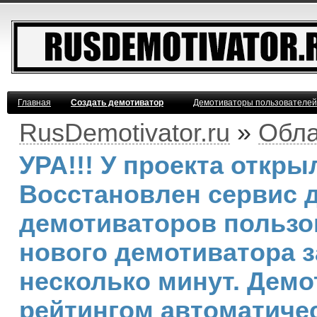
Главная
Создать демотиватор
Демотиваторы пользователей
RusDemotivator.ru
»
Обла
УРА!!! У проекта откр
Восстановлен сервис 
демотиваторов пользо
нового демотиватора з
несколько минут. Дем
рейтингом автоматичес