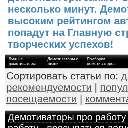
несколько минут. Демо
высоким рейтингом ав
попадут на Главную ст
творческих успехов!
Лучшие
Демотиваторы о
Подборки
демотиваторы
жизни
демотиваторов
Сортировать статьи по:
д
рекомендуемости
|
попул
посещаемости
|
коммент
Демотиваторы про работу
работу - просыпаться легч