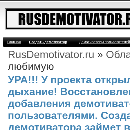
Главная
Создать демотиватор
Демотиваторы пользователей
RusDemotivator.ru
»
Обла
любимую
УРА!!! У проекта откр
дыхание! Восстановле
добавления демотива
пользователями. Созд
демотиватора займет 