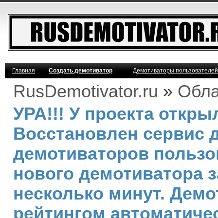
Главная
Создать демотиватор
Демотиваторы пользователей
RusDemotivator.ru
»
Обла
УРА!!! У проекта откр
Восстановлен сервис 
демотиваторов пользо
нового демотиватора з
несколько минут. Дем
рейтингом автоматичес