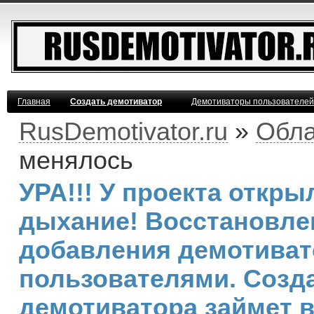
Главная
Создать демотиватор
Демотиваторы пользователей
RusDemotivator.ru
»
Обла
менялось
УРА!!! У проекта откр
дыхание! Восстановле
добавления демотива
пользователями. Созд
демотиватора займет 