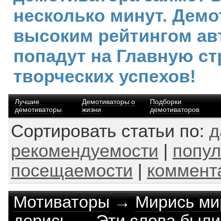
несколько минут. Демо
высоким рейтингом ав
попадут на Главную ст
творческих успехов!
Лучшие
Демотиваторы о
Подборки
демотиваторы
жизни
демотиваторов
Сортировать статьи по:
д
рекомендуемости
|
попул
посещаемости
|
коммент
Мотиваторы
→
Мирись ми
дерись... - Эти слова был