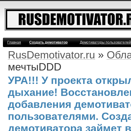
Главная
Создать демотиватор
Демотиваторы пользователей
RusDemotivator.ru
»
Обла
мечтыDDD
УРА!!! У проекта откр
дыхание! Восстановле
добавления демотива
пользователями. Созд
демотиватора займет 