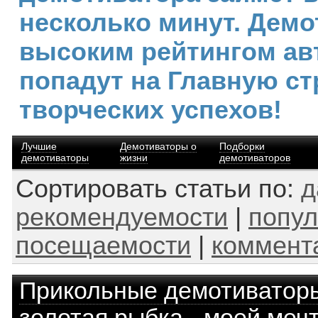
несколько минут. Демо
высоким рейтингом ав
попадут на Главную ст
творческих успехов!
Лучшие
Демотиваторы о
Подборки
демотиваторы
жизни
демотиваторов
Сортировать статьи по:
д
рекомендуемости
|
попул
посещаемости
|
коммент
Прикольные демотиватор
золотая рыбка - моей ме