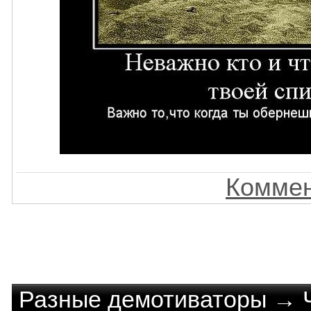
Коммен
Разные демотиваторы
→