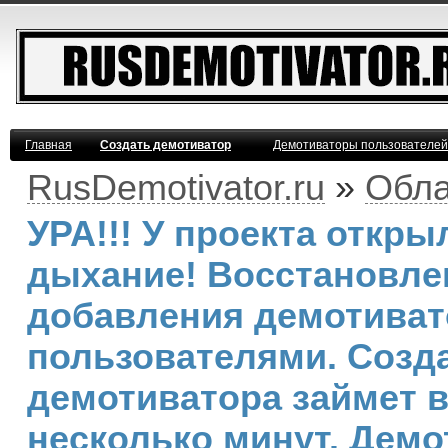
Главная
Создать демотиватор
Демотиваторы пользователей
RusDemotivator.ru
»
Обла
УРА!!! У проекта откр
дыхание! Восстановле
добавления демотива
пользователями. Созд
демотиватора займет 
несколько минут. Демо