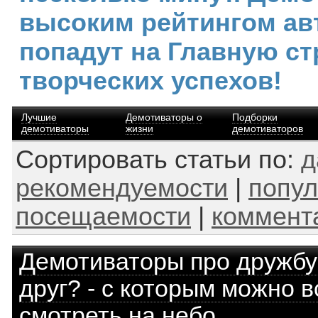
высоким рейтингом ав
попадут на Главную ст
творческих успехов!
Лучшие
Демотиваторы о
Подборки
демотиваторы
жизни
демотиваторов
Сортировать статьи по:
д
рекомендуемости
|
попул
посещаемости
|
коммент
Демотиваторы про дружбу
друг? - с которым можно в
смотреть на небо...