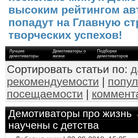
высоким рейтингом ав
попадут на Главную ст
творческих успехов!
Лучшие
Демотиваторы о
Подборки
демотиваторы
жизни
демотиваторов
Сортировать статьи по:
д
рекомендуемости
|
попул
посещаемости
|
коммент
Демотиваторы про жизнь
научены с детства