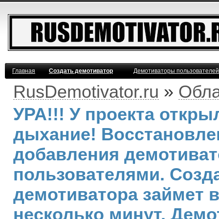
Главная
Создать демотиватор
Демотиваторы пользователей
RusDemotivator.ru
»
Обла
УРА!!! У проекта откр
дыхание! Восстановле
добавления демотива
пользователями. Созд
демотиватора займет 
несколько минут. Демо