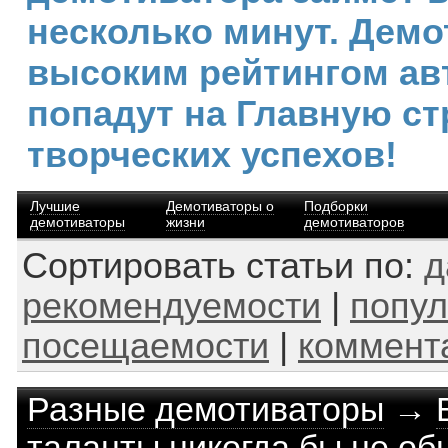
несколько минут. Демо
высоким рейтингом ав
попадут на Главную ст
творческих успехов!
Лучшие
Демотиваторы о
Подборки
демотиваторы
жизни
демотиваторов
Сортировать статьи по:
д
рекомендуемости
|
попул
посещаемости
|
коммент
Разные демотиваторы
→
таланты никогда бы не об