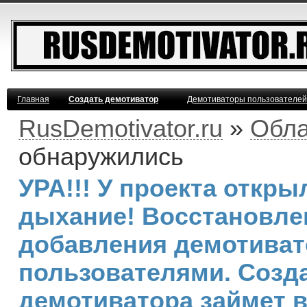
Главная
Создать демотиватор
Демотиваторы пользователей
RusDemotivator.ru
»
Обла
обнаружились
УРА!!! У проекта откр
дыхание! Восстановле
добавления демотива
пользователями. Созд
демотиватора займет 