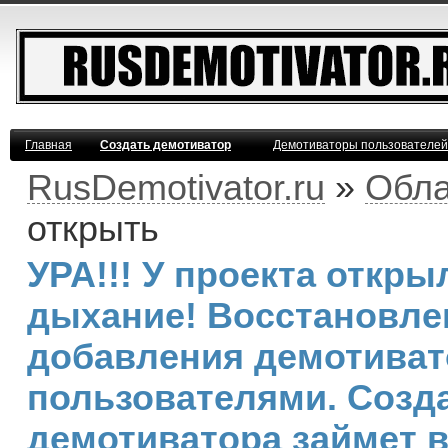
Главная
Создать демотиватор
Демотиваторы пользователей
RusDemotivator.ru
»
Обла
открыть
УРА!!! У проекта откр
дыхание! Восстановле
добавления демотива
пользователями. Созд
демотиватора займет 