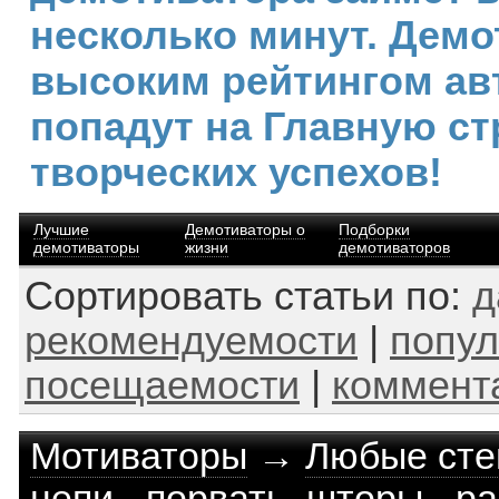
несколько минут. Демо
высоким рейтингом ав
попадут на Главную ст
творческих успехов!
Лучшие
Демотиваторы о
Подборки
демотиваторы
жизни
демотиваторов
Сортировать статьи по:
д
рекомендуемости
|
попул
посещаемости
|
коммент
Мотиваторы
→
Любые сте
цепи - порвать, шторы - ра