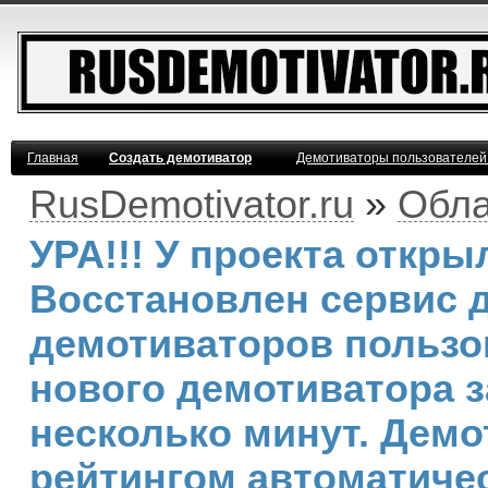
Главная
Создать демотиватор
Демотиваторы пользователей
RusDemotivator.ru
»
Обла
УРА!!! У проекта откр
Восстановлен сервис 
демотиваторов пользо
нового демотиватора з
несколько минут. Дем
рейтингом автоматичес