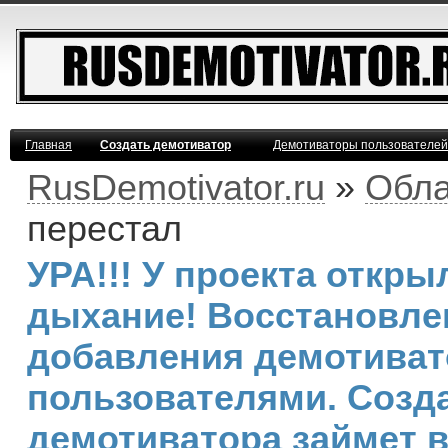
Главная
Создать демотиватор
Демотиваторы пользователей
RusDemotivator.ru
»
Обла
перестал
УРА!!! У проекта откр
дыхание! Восстановле
добавления демотива
пользователями. Созд
демотиватора займет 