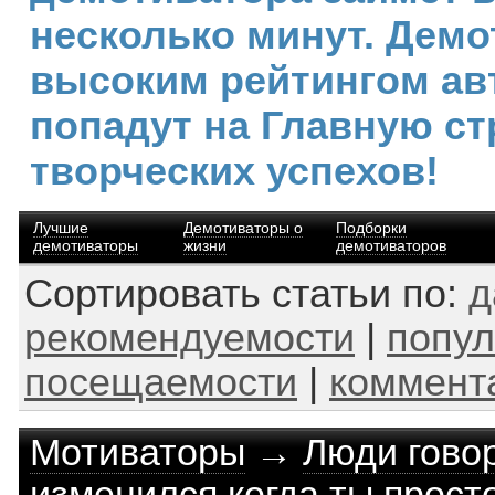
несколько минут. Демо
высоким рейтингом ав
попадут на Главную ст
творческих успехов!
Лучшие
Демотиваторы о
Подборки
демотиваторы
жизни
демотиваторов
Сортировать статьи по:
д
рекомендуемости
|
попул
посещаемости
|
коммент
Мотиваторы
→
Люди говор
изменился когда ты прост