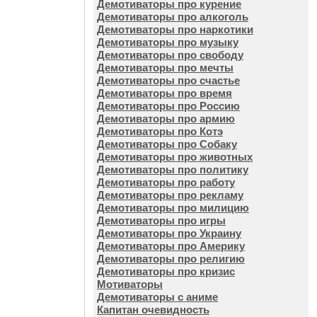
Демотиваторы про курение
Демотиваторы про алкоголь
Демотиваторы про наркотики
Демотиваторы про музыку
Демотиваторы про свободу
Демотиваторы про мечты
Демотиваторы про счастье
Демотиваторы про время
Демотиваторы про Россию
Демотиваторы про армию
Демотиваторы про Котэ
Демотиваторы про Собаку
Демотиваторы про животных
Демотиваторы про политику
Демотиваторы про работу
Демотиваторы про рекламу
Демотиваторы про милицию
Демотиваторы про игры
Демотиваторы про Украину
Демотиваторы про Америку
Демотиваторы про религию
Демотиваторы про кризис
Мотиваторы
Демотиваторы с аниме
Капитан очевидность