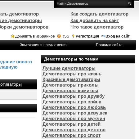
ать демотиватор
Как создать демотиватор
ие демотиваторы
Как добавить на сайт
орки демотиваторов
Что такое демотиватор
Добавить в избранное
RSS
Регистрация
Вход на сайт
Замечания и предложения
Правила сайта
Демотиваторы по темам
здание нового
Главную
Лучшие демотиваторы
Демотиваторы про жизнь
Красивые демотиваторы
отиваторы
Демотиваторы приколы
Демотиваторы комиксы
Демотиваторы про дружбу
Демотиваторы про войну
Демотиваторы про любовь
Демотиваторы про девушек
Демотиваторы про мужчин
Демотиваторы про детей
Демотиваторы про детство
Демотиваторы про спорт