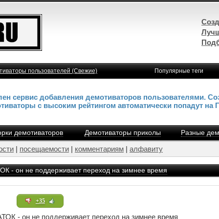
Созд
Лучш
Подб
тиваторы пользователей (Свежие)
Популярные теги
влен сервис добавления демотиваторов пользователями. Со
отиваторы с высоким рейтингом автоматически попадут на 
рки демотиваторов
Демотиваторы приколы
Разные дем
ости
|
посещаемости
|
комментариям
|
алфавиту
- он не поддерживает переход на зимнее время
+35
 - он не поддерживает переход на зимнее время