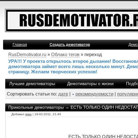
Главная
Создать демотиватор
Демо
RusDemotivator.ru
»
Облако тегов
» переход
УРА!!! У проекта открылось второе дыхание! Восстано
демотиватора займет всего лишь несколько минут. Дем
страницу. Желаем творческих успехов!
Лучшие демотиваторы
Демотиваторы о жизни
Подбо
Сортировать статьи по:
дате
|
рекомендуемости
|
популярн
Прикольные демотиваторы
→
ЕСТЬ ТОЛЬКО ОДИН НЕДОСТАТОК 
Добавил
max
| 18-02-2011, 21:44
ЕСТЬ ТОЛЬКО ОДИН НЕДОСТАТОК