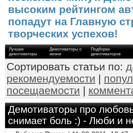
высоким рейтингом ав
попадут на Главную ст
творческих успехов!
Лучшие
Демотиваторы о
Подборки
демотиваторы
жизни
демотиваторов
Сортировать статьи по:
д
рекомендуемости
|
попул
посещаемости
|
коммент
Демотиваторы про любов
снимает боль :) - Люби и 