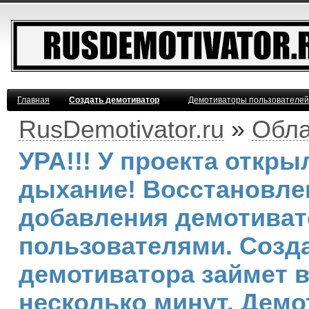
Главная
Создать демотиватор
Демотиваторы пользователей
RusDemotivator.ru
»
Обла
УРА!!! У проекта откр
дыхание! Восстановле
добавления демотива
пользователями. Созд
демотиватора займет 
несколько минут. Демо