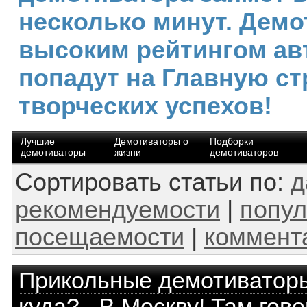
несколько минут. Демо
высоким рейтингом ав
попадут на Главную ст
творческих успехов!
Лучшие
Демотиваторы о
Подборки
демотиваторы
жизни
демотиваторов
Сортировать статьи по:
д
рекомендуемости
|
попул
посещаемости
|
коммент
Прикольные демотиватор
куда? - В Москву! Там гово