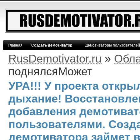
Главная
Создать демотиватор
Демотиваторы пользователей
RusDemotivator.ru
»
Обла
поднялсяМожет
УРА!!! У проекта откр
дыхание! Восстановле
добавления демотива
пользователями. Созд
демотиватора займет 