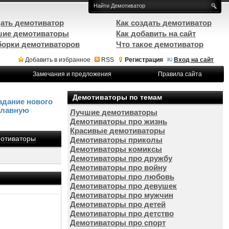
ать демотиватор
Как создать демотиватор
ие демотиваторы
Как добавить на сайт
орки демотиваторов
Что такое демотиватор
Добавить в избранное
RSS
Регистрация
Вход на сайт
Замечания и предложения
Правила сайта
Демотиваторы по темам
здание нового
Главную
Лучшие демотиваторы
Демотиваторы про жизнь
Красивые демотиваторы
отиваторы
Демотиваторы приколы
Демотиваторы комиксы
Демотиваторы про дружбу
Демотиваторы про войну
Демотиваторы про любовь
Демотиваторы про девушек
Демотиваторы про мужчин
Демотиваторы про детей
Демотиваторы про детство
Демотиваторы про спорт