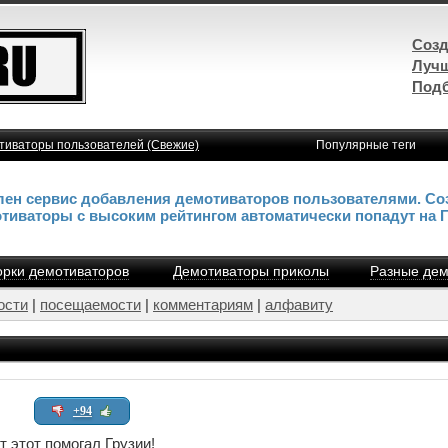
Созд
Лучш
Подб
тиваторы пользователей (Свежие)
Популярные теги
влен сервис добавления демотиваторов пользователями. Со
отиваторы с высоким рейтингом автоматически попадут на 
рки демотиваторов
Демотиваторы приколы
Разные дем
ости
|
посещаемости
|
комментариям
|
алфавиту
+94
т этот помогал Грузии!