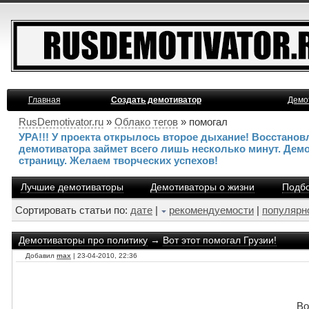
Главная
Создать демотиватор
Демо
RusDemotivator.ru
»
Облако тегов
» помогал
УРА!!! У проекта открылось второе дыхание! Восстано
демотиватора займет всего лишь несколько минут. Дем
страницу. Желаем творческих успехов!
Лучшие демотиваторы
Демотиваторы о жизни
Подбо
Сортировать статьи по:
дате
|
рекомендуемости
|
популярн
Демотиваторы про политику
→
Вот этот помогал Грузии!
Добавил
max
| 23-04-2010, 22:36
Во