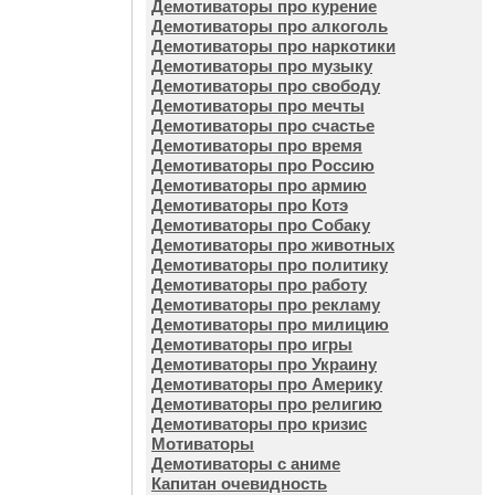
Демотиваторы про курение
Демотиваторы про алкоголь
Демотиваторы про наркотики
Демотиваторы про музыку
Демотиваторы про свободу
Демотиваторы про мечты
Демотиваторы про счастье
Демотиваторы про время
Демотиваторы про Россию
Демотиваторы про армию
Демотиваторы про Котэ
Демотиваторы про Собаку
Демотиваторы про животных
Демотиваторы про политику
Демотиваторы про работу
Демотиваторы про рекламу
Демотиваторы про милицию
Демотиваторы про игры
Демотиваторы про Украину
Демотиваторы про Америку
Демотиваторы про религию
Демотиваторы про кризис
Мотиваторы
Демотиваторы с аниме
Капитан очевидность