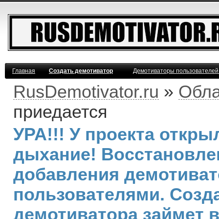
Главная
Создать демотиватор
Демотиваторы пользователей
RusDemotivator.ru
»
Обла
приедается
УРА!!! У проекта откр
дыхание! Восстановле
добавления демотива
пользователями. Созд
демотиватора займет 