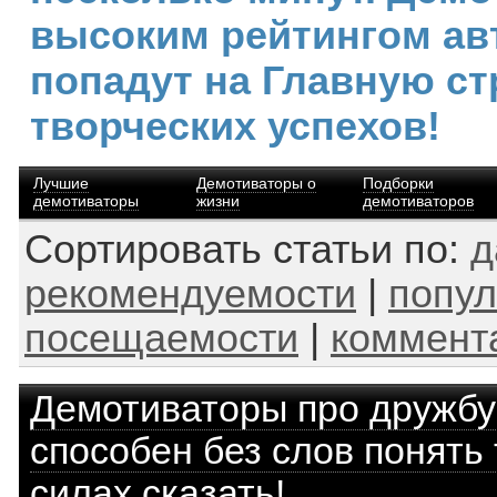
высоким рейтингом ав
попадут на Главную ст
творческих успехов!
Лучшие
Демотиваторы о
Подборки
демотиваторы
жизни
демотиваторов
Сортировать статьи по:
д
рекомендуемости
|
попул
посещаемости
|
коммент
Демотиваторы про дружбу
способен без слов понять 
силах сказать!