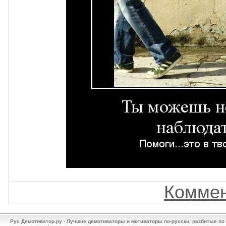
Коммен
Рус Демотиватор.ру - Лучшие демотиваторы и мотиваторы по-русски, разбитые по