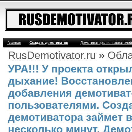
Главная
Создать демотиватор
Демотиваторы пользователей
RusDemotivator.ru
»
Обла
УРА!!! У проекта откр
дыхание! Восстановле
добавления демотива
пользователями. Созд
демотиватора займет 
несколько минут. Демо