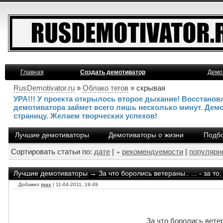
Главная
Создать демотиватор
Демо
RusDemotivator.ru
»
Облако тегов
» скрывая
УРА!!! У проекта открылось второе дыхание! Восстано
демотиватора займет всего лишь несколько минут. Дем
страницу. Желаем творческих успехов!
Лучшие демотиваторы
Демотиваторы о жизни
Подбо
Сортировать статьи по:
дате
|
рекомендуемости
|
популярн
Лучшие демотиваторы
→
За что боролись ветераны.. ... - за т
Добавил
max
| 11-04-2011, 19:49
За что боролись ветера