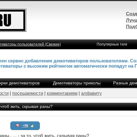
Созд
Лучш
Подб
тиваторы пользователей (Свежие)
Популярные теги
влен сервис добавления демотиваторов пользователями. Со
отиваторы с высоким рейтингом автоматически попадут на 
рки демотиваторов
Демотиваторы приколы
Разные дем
ости
|
посещаемости
|
комментариям
|
алфавиту
о, чтоб жить, скрывая раны?
+80
ны.. ... - за то, чтоб жить, скрывая раны?