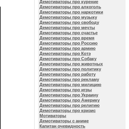
Демотиваторы про курение
Демотиваторы про алкоголь
Демотиваторы про наркотики
Демотиваторы про музыку
Демотиваторы про свободу
Демотиваторы про мечты
Демотиваторы про счастье
Демотиваторы про время
Демотиваторы про Россию
Демотиваторы про армию
Демотиваторы про Котэ
Демотиваторы про Собаку
Демотиваторы про животных
Демотиваторы про политику
Демотиваторы про работу
Демотиваторы про рекламу
Демотиваторы про милицию
Демотиваторы про игры
Демотиваторы про Украину
Демотиваторы про Америку
Демотиваторы про религию
Демотиваторы про кризис
Мотиваторы
Демотиваторы с аниме
Капитан очевидность