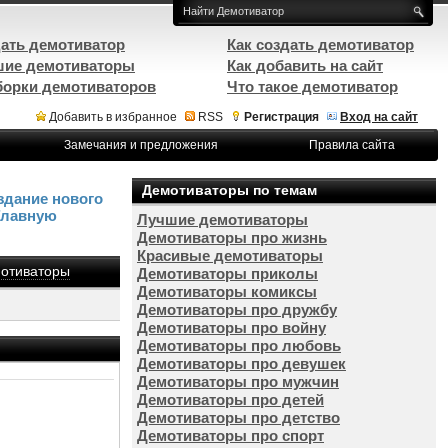
ать демотиватор
Как создать демотиватор
ие демотиваторы
Как добавить на сайт
орки демотиваторов
Что такое демотиватор
Добавить в избранное
RSS
Регистрация
Вход на сайт
Замечания и предложения
Правила сайта
Демотиваторы по темам
здание нового
Главную
Лучшие демотиваторы
Демотиваторы про жизнь
Красивые демотиваторы
отиваторы
Демотиваторы приколы
Демотиваторы комиксы
Демотиваторы про дружбу
Демотиваторы про войну
Демотиваторы про любовь
Демотиваторы про девушек
Демотиваторы про мужчин
Демотиваторы про детей
Демотиваторы про детство
Демотиваторы про спорт