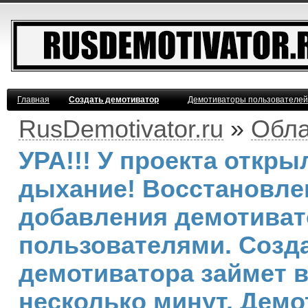
Главная
Создать демотиватор
Демотиваторы пользователей
RusDemotivator.ru
»
Обла
УРА!!! У проекта откр
дыхание! Восстановле
добавления демотива
пользователями. Созд
демотиватора займет 
несколько минут. Демо