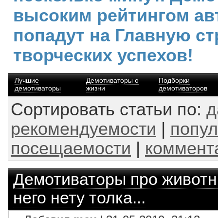
высоким рейтингом ав
попадут на Главную ст
творческих успехов!
Лучшие
Демотиваторы о
Подборки
демотиваторы
жизни
демотиваторов
Сортировать статьи по:
д
рекомендуемости
|
попул
посещаемости
|
коммент
Демотиваторы про живот
него нету толка...