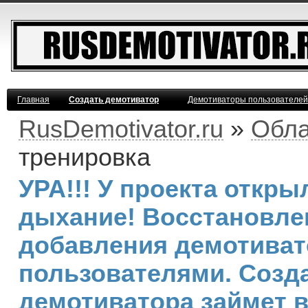
Главная
Создать демотиватор
Демотиваторы пользователей
RusDemotivator.ru
»
Обла
тренировка
УРА!!! У проекта откр
дыхание! Восстановле
добавления демотива
пользователями. Созд
демотиватора займет 