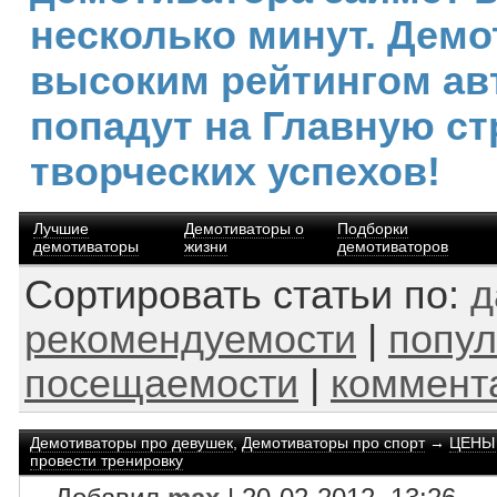
несколько минут. Демо
высоким рейтингом ав
попадут на Главную ст
творческих успехов!
Лучшие
Демотиваторы о
Подборки
демотиваторы
жизни
демотиваторов
Сортировать статьи по:
д
рекомендуемости
|
попул
посещаемости
|
коммент
Демотиваторы про девушек
,
Демотиваторы про спорт
→
ЦЕНЫ 
провести тренировку