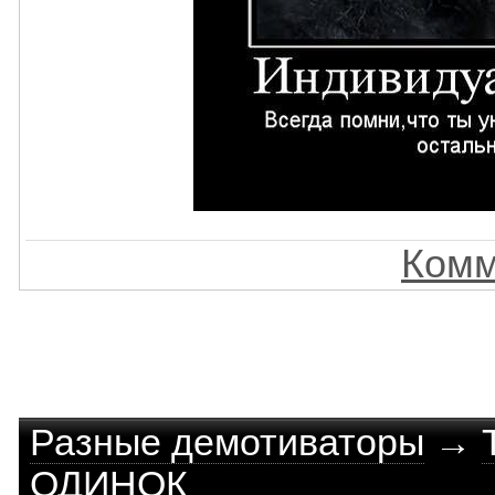
Комм
Разные демотиваторы
→
ОДИНОК