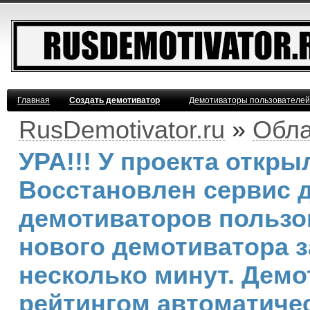
Главная
Создать демотиватор
Демотиваторы пользователей
RusDemotivator.ru
»
Обла
УРА!!! У проекта откр
Восстановлен сервис 
демотиваторов пользо
нового демотиватора з
несколько минут. Дем
рейтингом автоматичес